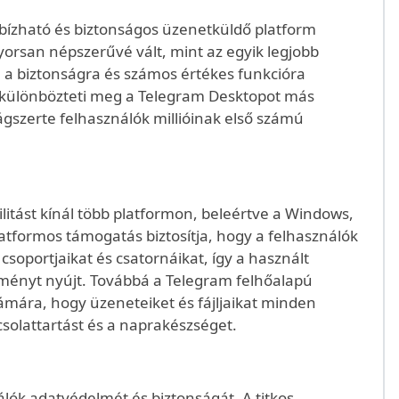
gbízható és biztonságos üzenetküldő platform
orsan népszerűvé vált, mint az egyik legjobb
 a biztonságra és számos értékes funkcióra
mi különbözteti meg a Telegram Desktopot más
lágszerte felhasználók millióinak első számú
tást kínál több platformon, beleértve a Windows,
atformos támogatás biztosítja, hogy a felhasználók
soportjaikat és csatornáikat, így a használt
lményt nyújt. Továbbá a Telegram felhőalapú
zámára, hogy üzeneteiket és fájljaikat minden
solattartást és a naprakészséget.
lók adatvédelmét és biztonságát. A titkos