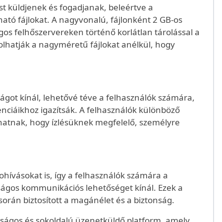
st küldjenek és fogadjanak, beleértve a
tó fájlokat. A nagyvonalú, fájlonként 2 GB-os
gos felhőszervereken történő korlátlan tárolással a
lhatják a nagyméretű fájlokat anélkül, hogy
got kínál, lehetővé téve a felhasználók számára,
nciáikhoz igazítsák. A felhasználók különböző
hatnak, hogy ízlésüknek megfelelő, személyre
hívásokat is, így a felhasználók számára a
ágos kommunikációs lehetőséget kínál. Ezek a
során biztosított a magánélet és a biztonság.
ságos és sokoldalú üzenetküldő platform, amely