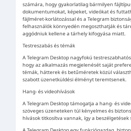
számára, hogy gyakorlatilag bármilyen fájltípu
dokumentumokat, képeket, videókat és futtatha
fájlméret-korlátozással és a Telegram biztonsá
felhasználók könnyedén megoszthatják és táro
aggódniuk kellene a tárhely kifogyása miatt.
Testreszabás és témák
A Telegram Desktop nagyfokú testreszabhatósá
hogy az alkalmazás megjelenését saját prefere
témák, hátterek és betűméretek közül választ
szabott üzenetküldési élményt teremtsenek.
Hang- és videohívások
A Telegram Desktop támogatja a hang- és video
szöveges üzeneteken túl kényelmes és biztons
hívások titkosítva vannak, így a beszélgetések 
A Telegram Desktop egy funkciógazdag, bizton