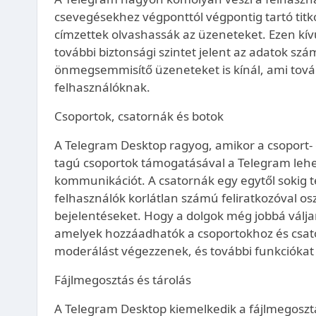
csevegésekhez végponttól végpontig tartó titkos
címzettek olvashassák az üzeneteket. Ezen kívül
további biztonsági szintet jelent az adatok szá
önmegsemmisítő üzeneteket is kínál, ami tov
felhasználóknak.
Csoportok, csatornák és botok
A Telegram Desktop ragyog, amikor a csoport- 
tagú csoportok támogatásával a Telegram leh
kommunikációt. A csatornák egy egytől sokig t
felhasználók korlátlan számú feliratkozóval os
bejelentéseket. Hogy a dolgok még jobbá váljan
amelyek hozzáadhatók a csoportokhoz és csato
moderálást végezzenek, és további funkciókat 
Fájlmegosztás és tárolás
A Telegram Desktop kiemelkedik a fájlmegosztá