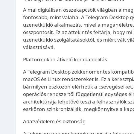
A mai digitálisan összekapcsolt világban a me
fontosabb, mint valaha. A Telegram Desktop gy
üzenetküldő alkalmazás, mivel a magánéletre,
összpontosít. Ez az áttekintés feltárja, hogy 
üzenetküldő szolgáltatásoktól, és miért vált vi
választásává.
Platformokon átívelő kompatibilitás
A Telegram Desktop zökkenőmentes kompatibili
macOS és Linux rendszereket is. Ez a keresztpl
bármilyen eszközön elérhetik a csevegéseiket, c
operációs rendszertől függetlenül egységes é
architektúrája lehetővé teszi a felhasználók s
eszközön szinkronizálják, megkönnyítve a kapc
Adatvédelem és biztonság
A Telegram nagyon komolyan veszi a felhaszná