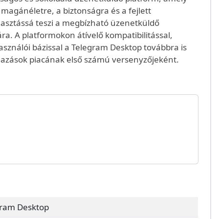
magánéletre, a biztonságra és a fejlett
álasztássá teszi a megbízható üzenetküldő
. A platformokon átívelő kompatibilitással,
sználói bázissal a Telegram Desktop továbbra is
lmazások piacának első számú versenyzőjeként.
gram Desktop