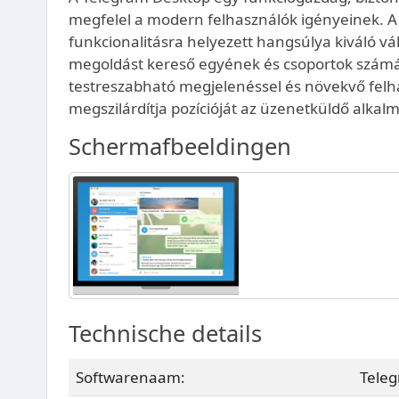
megfelel a modern felhasználók igényeinek. A 
funkcionalitásra helyezett hangsúlya kiváló v
megoldást kereső egyének és csoportok számára
testreszabható megjelenéssel és növekvő felha
megszilárdítja pozícióját az üzenetküldő alka
Schermafbeeldingen
Technische details
Softwarenaam:
Tele