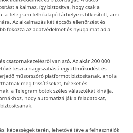
ítást alkalmaz, így biztosítva, hogy csak a
 a Telegram felhőalapú tárhelye is titkosított, ami
mára. Az alkalmazás kétlépcsős ellenőrzést és
ább fokozza az adatvédelmet és nyugalmat ad a
és csatornakezelésről van szó. Az akár 200 000
etővé teszi a nagyszabású együttműködést és
erjedő műsorszóró platformot biztosítanak, ahol a
zthatnak meg frissítéseket, híreket és
ak, a Telegram botok széles választékát kínálja,
rnákhoz, hogy automatizálják a feladatokat,
biztosítsanak.
si képességek terén, lehetővé téve a felhasználók